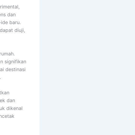
rimental,
ens dan
ide baru.
dapat diuji,
rumah.
n signifikan
ai destinasi
.
tkan
dek dan
uk dikenal
ncetak