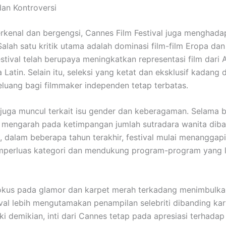
an Kontroversi
rkenal dan bergengsi, Cannes Film Festival juga menghada
Salah satu kritik utama adalah dominasi film-film Eropa dan
tival telah berupaya meningkatkan representasi film dari As
 Latin. Selain itu, seleksi yang ketat dan eksklusif kadang
uang bagi filmmaker independen tetap terbatas.
 juga muncul terkait isu gender dan keberagaman. Selama 
ik mengarah pada ketimpangan jumlah sutradara wanita dib
, dalam beberapa tahun terakhir, festival mulai menanggapi 
perluas kategori dan mendukung program-program yang l
 fokus pada glamor dan karpet merah terkadang menimbulka
val lebih mengutamakan penampilan selebriti dibanding kary
ki demikian, inti dari Cannes tetap pada apresiasi terhadap 