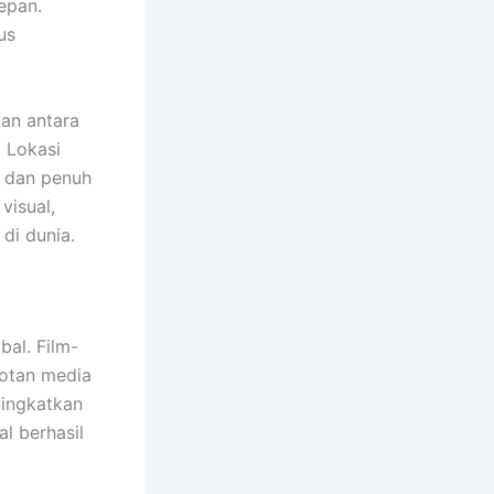
epan.
us
an antara
 Lokasi
f dan penuh
visual,
 di dunia.
bal. Film-
rotan media
ningkatkan
l berhasil