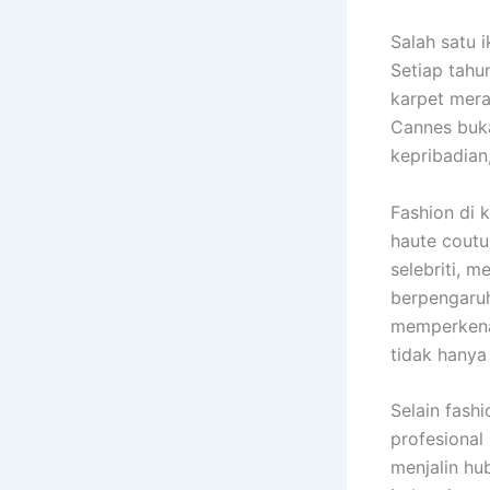
Salah satu 
Setiap tahun
karpet mera
Cannes buka
kepribadian,
Fashion di 
haute coutu
selebriti, 
berpengaru
memperkenal
tidak hanya 
Selain fash
profesional 
menjalin hub