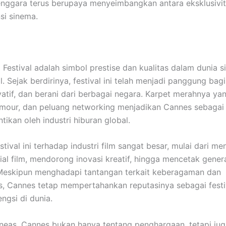
nggara terus berupaya menyeimbangkan antara eksklusivit
si sinema.
 Festival adalah simbol prestise dan kualitas dalam dunia 
l. Sejak berdirinya, festival ini telah menjadi panggung bagi
ovatif, dan berani dari berbagai negara. Karpet merahnya y
mour, dan peluang networking menjadikan Cannes sebagai
tikan oleh industri hiburan global.
tival ini terhadap industri film sangat besar, mulai dari m
sial film, mendorong inovasi kreatif, hingga mencetak gener
Meskipun menghadapi tantangan terkait keberagaman dan
as, Cannes tetap mempertahankan reputasinya sebagai festiv
ngsi di dunia.
ineas, Cannes bukan hanya tentang penghargaan, tetapi jug