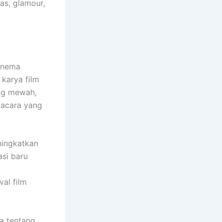
as, glamour,
sinema
 karya film
ang mewah,
 acara yang
eningkatkan
asi baru
al film
a tentang