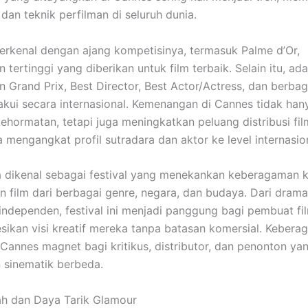
dan teknik perfilman di seluruh dunia.
i terkenal dengan ajang kompetisinya, termasuk Palme d’Or,
tertinggi yang diberikan untuk film terbaik. Selain itu, ada
 Grand Prix, Best Director, Best Actor/Actress, dan berbag
iakui secara internasional. Kemenangan di Cannes tidak han
ormatan, tetapi juga meningkatkan peluang distribusi fil
a mengangkat profil sutradara dan aktor ke level internasio
 dikenal sebagai festival yang menekankan keberagaman k
 film dari berbagai genre, negara, dan budaya. Dari dram
 independen, festival ini menjadi panggung bagi pembuat fi
ikan visi kreatif mereka tanpa batasan komersial. Keberag
Cannes magnet bagi kritikus, distributor, dan penonton ya
 sinematik berbeda.
ah dan Daya Tarik Glamour