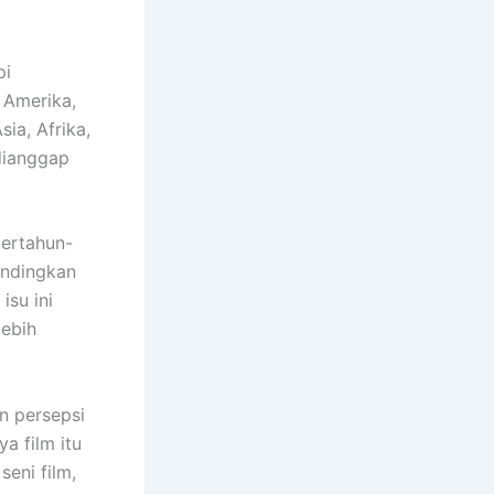
pi
 Amerika,
ia, Afrika,
 dianggap
bertahun-
andingkan
isu ini
ebih
n persepsi
a film itu
seni film,