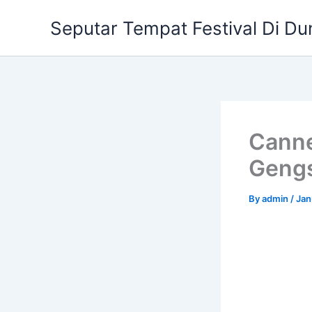
Skip
Seputar Tempat Festival Di Du
to
content
Canne
Gengs
By
admin
/
Jan