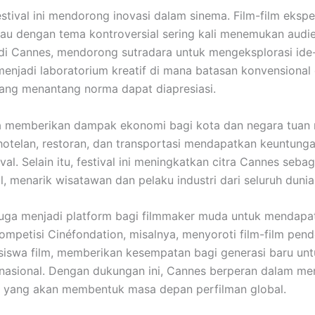
festival ini mendorong inovasi dalam sinema. Film-film ekspe
tau dengan tema kontroversial sering kali menemukan audi
i Cannes, mendorong sutradara untuk mengeksplorasi ide-
 menjadi laboratorium kreatif di mana batasan konvensional 
ang menantang norma dapat diapresiasi.
a memberikan dampak ekonomi bagi kota dan negara tuan 
rhotelan, restoran, dan transportasi mendapatkan keuntunga
val. Selain itu, festival ini meningkatkan citra Cannes sebag
l, menarik wisatawan dan pelaku industri dari seluruh dunia
i juga menjadi platform bagi filmmaker muda untuk mendapa
Kompetisi Cinéfondation, misalnya, menyoroti film-film pen
iswa film, memberikan kesempatan bagi generasi baru unt
rnasional. Dengan dukungan ini, Cannes berperan dalam me
u yang akan membentuk masa depan perfilman global.