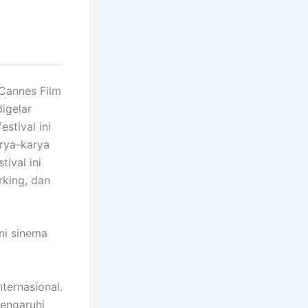
 Cannes Film
digelar
estival ini
rya-karya
tival ini
rking, dan
ni sinema
t
ternasional.
mengaruhi