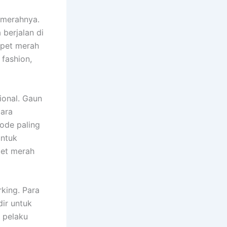
t merahnya.
 berjalan di
rpet merah
fashion,
ional. Gaun
para
mode paling
untuk
pet merah
king. Para
dir untuk
a pelaku