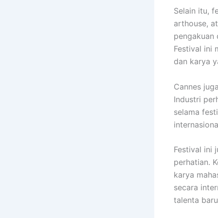
Selain itu, 
arthouse, a
pengakuan d
Festival ini
dan karya y
Cannes jug
Industri pe
selama festi
internasiona
Festival in
perhatian. 
karya mahas
secara inte
talenta bar