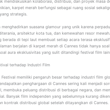
tuk mendiskusikan kolaborasi, distribusi, dan proyek masa d
kian, karpet merah berfungsi sebagai ruang sosial sekalig
yang strategis.
 menghadirkan suasana glamour yang unik karena perpadu
iterania, arsitektur kota tua, dan kemewahan resor mewah.
ng berada di tepi laut membuat setiap acara terasa eksklusi
laman berjalan di karpet merah di Cannes tidak hanya soal 
soal aura eksklusivitas yang sulit ditandingi festival film lain
ival terhadap Industri Film
Festival memiliki pengaruh besar terhadap industri film glo
endapatkan penghargaan di Cannes sering kali menjadi so
al, membuka peluang distribusi di berbagai negara, dan me
sial. Banyak film independen yang sebelumnya kurang dikena
 kontrak distribusi global setelah ditayangkan di Cannes.