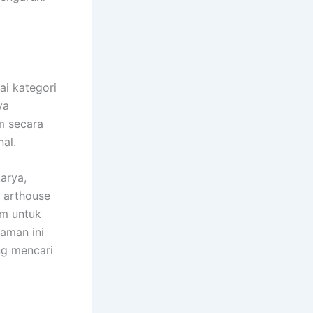
ai kategori
ya
m secara
nal.
arya,
a arthouse
lm untuk
aman ini
ng mencari