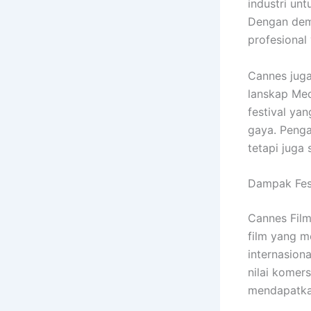
industri un
Dengan demi
profesional 
Cannes juga
lanskap Med
festival ya
gaya. Penga
tetapi juga 
Dampak Fest
Cannes Film 
film yang m
internasion
nilai komer
mendapatkan