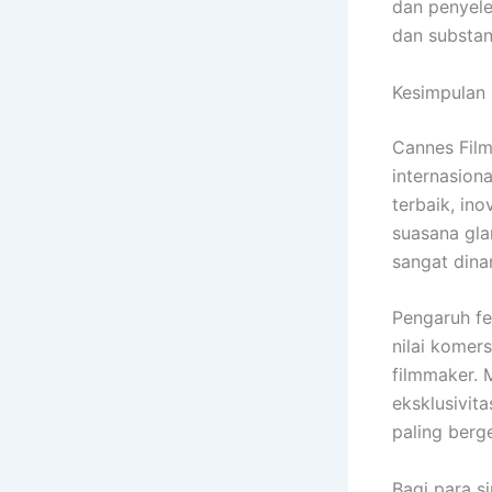
dan penyele
dan substan
Kesimpulan
Cannes Film
internasiona
terbaik, in
suasana gla
sangat dinan
Pengaruh fes
nilai komer
filmmaker. 
eksklusivit
paling berge
Bagi para s