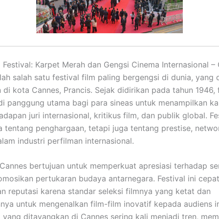
 Festival: Karpet Merah dan Gengsi Cinema Internasional –
lah salah satu festival film paling bergengsi di dunia, yang 
 di kota Cannes, Prancis. Sejak didirikan pada tahun 1946, f
di panggung utama bagi para sineas untuk menampilkan ka
dapan juri internasional, kritikus film, dan publik global. Fes
 tentang penghargaan, tetapi juga tentang prestise, netwo
lam industri perfilman internasional.
 Cannes bertujuan untuk memperkuat apresiasi terhadap se
osikan pertukaran budaya antarnegara. Festival ini cepa
 reputasi karena standar seleksi filmnya yang ketat dan
a untuk mengenalkan film-film inovatif kepada audiens in
 yang ditayangkan di Cannes sering kali menjadi tren, me