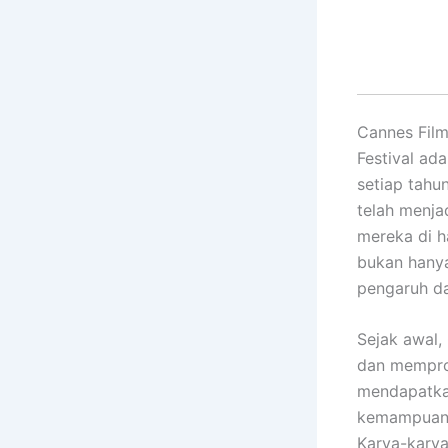
Cannes Film
Festival ada
setiap tahun
telah menja
mereka di ha
bukan hanya
pengaruh da
Sejak awal,
dan memprom
mendapatkan
kemampuanny
Karya-karya