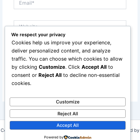
Website
We respect your privacy
Cookies help us improve your experience,
Save my name, email, and website in this browser
deliver personalized content, and analyze
for the next time I comment.
traffic. You can choose which cookies to allow
by clicking
Customize
. Click
Accept All
to
consent or
Reject All
to decline non-essential
cookies.
Customize
Reject All
Accept All
Copyright © 2026 Seputar Tempat Festival Di Dunia | Powered by
Powered by
Astra WordPress Theme